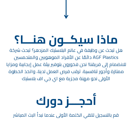
ماذا سيكــون هنـــا؟
هل تبحث عن وظيفة في عالم البلاستيك المزدهر؟ تبحث شركة
AGF Plastics دائمًا عن الأفراد الموهوبين والمتحمسين
للانضمام إلى فريقنا! نحن فخورون بتوفير بيئة عمل إيجابية ومزايا
ممتازة وأجور تنافسية. ترقب فرص العمل لدينا، واتخذ الخطوة
الأولى نحو مهنة مجزية مع اي جي اف بلاستيك
أحجـــز دورك
قم بالتسجيل لتلقي الكلمة الأولى عندما نبدأ البث المباشر