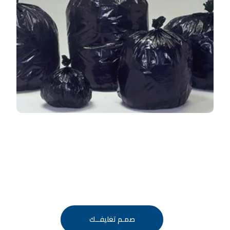
صمـم تغليفــك