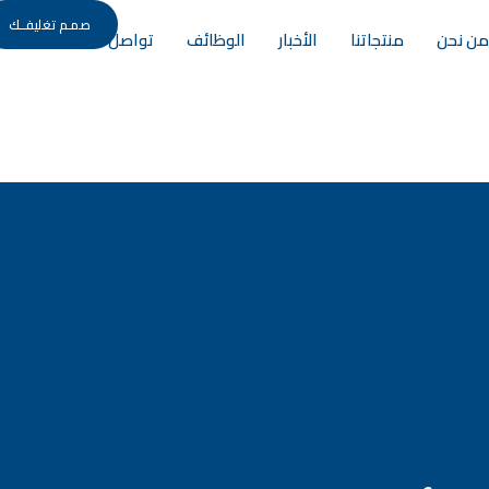
صمـم تغليفــك
من نحن
منتجاتنا
الأخبار
الوظائف
تواصل معنا