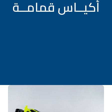
أكيــاس قمامــة